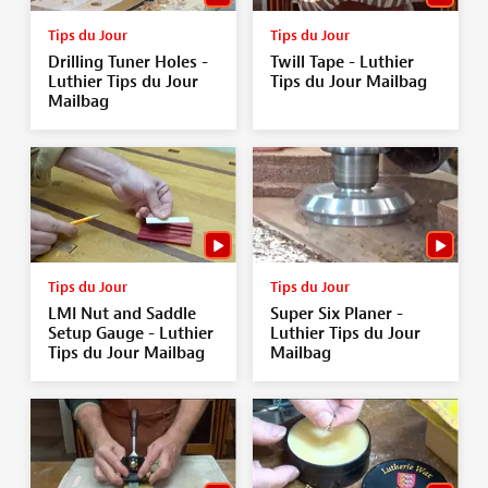
Tips du Jour
Tips du Jour
Drilling Tuner Holes -
Twill Tape - Luthier
Luthier Tips du Jour
Tips du Jour Mailbag
Mailbag
Tips du Jour
Tips du Jour
LMI Nut and Saddle
Super Six Planer -
Setup Gauge - Luthier
Luthier Tips du Jour
Tips du Jour Mailbag
Mailbag