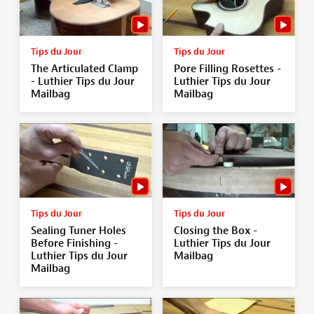
Tips du Jour
Tips du Jour
The Articulated Clamp
Pore Filling Rosettes -
- Luthier Tips du Jour
Luthier Tips du Jour
Mailbag
Mailbag
Tips du Jour
Tips du Jour
Sealing Tuner Holes
Closing the Box -
Before Finishing -
Luthier Tips du Jour
Luthier Tips du Jour
Mailbag
Mailbag