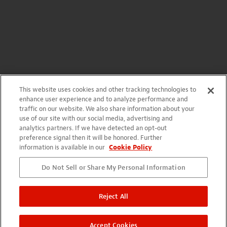
This website uses cookies and other tracking technologies to
enhance user experience and to analyze performance and
traffic on our website. We also share information about your
use of our site with our social media, advertising and
analytics partners. If we have detected an opt-out
preference signal then it will be honored. Further
information is available in our
Cookie Policy
©
2026
StewMac
Do Not Sell or Share My Personal Information
Terms of Use
Privacy Policy
Accessibility Statement
StewMac, Waverly, Five-Star, and ColorTone are registered
Reject All
trademarks of Stewart-MacDonald Manufacturing Co.
Accept Cookies