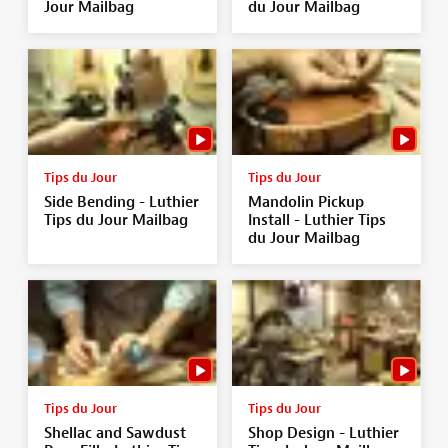
Jour Mailbag
du Jour Mailbag
Tips du Jour
Tips du Jour
Side Bending - Luthier
Mandolin Pickup
Tips du Jour Mailbag
Install - Luthier Tips
du Jour Mailbag
Tips du Jour
Tips du Jour
Shellac and Sawdust
Shop Design - Luthier