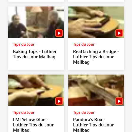
Tips du Jour
Tips du Jour
Baking Tops - Luthier
Reattaching a Bridge -
Tips du Jour Mailbag
Luthier Tips du Jour
Mailbag
Tips du Jour
Tips du Jour
LMI Yellow Glue -
Pandora's Box -
Luthier Tips du Jour
Luthier Tips du Jour
Mailbag
Mailbag