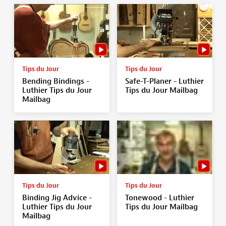
Tips du Jour
Tips du Jour
Bending Bindings -
Safe-T-Planer - Luthier
Luthier Tips du Jour
Tips du Jour Mailbag
Mailbag
Tips du Jour
Tips du Jour
Binding Jig Advice -
Tonewood - Luthier
Luthier Tips du Jour
Tips du Jour Mailbag
Mailbag