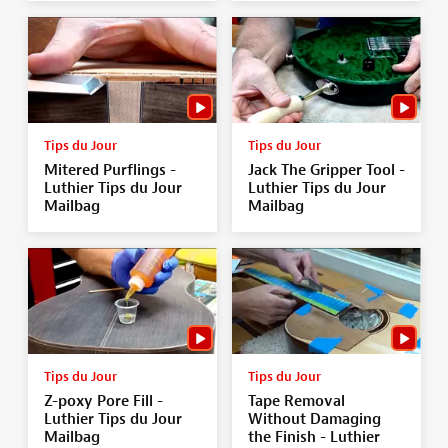
Tips du Jour
Tips du Jour
Mitered Purflings -
Jack The Gripper Tool -
Luthier Tips du Jour
Luthier Tips du Jour
Mailbag
Mailbag
Tips du Jour
Tips du Jour
Z-poxy Pore Fill -
Tape Removal
Luthier Tips du Jour
Without Damaging
Mailbag
the Finish - Luthier