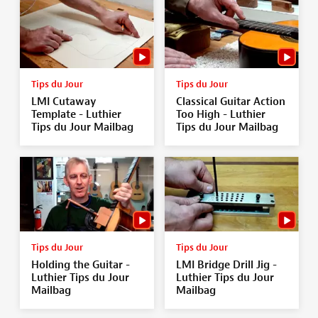
Tips du Jour
Tips du Jour
LMI Cutaway
Classical Guitar Action
Template - Luthier
Too High - Luthier
Tips du Jour Mailbag
Tips du Jour Mailbag
Tips du Jour
Tips du Jour
Holding the Guitar -
LMI Bridge Drill Jig -
Luthier Tips du Jour
Luthier Tips du Jour
Mailbag
Mailbag