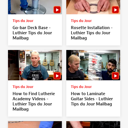
Tips du Jour
Tips du Jour
Go-bar Deck Base -
Rosette Installation -
Luthier Tips du Jour
Luthier Tips du Jour
Mailbag
Mailbag
Tips du Jour
Tips du Jour
How to Find Lutherie
How to Laminate
Academy Videos -
Guitar Sides - Luthier
Luthier Tips du Jour
Tips du Jour Mailbag
Mailbag